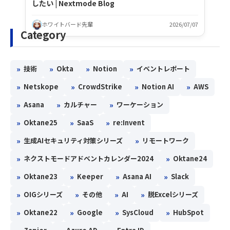
したい | Nextmode Blog
ホワイトバード先輩
2026/07/07
Category
»
»
»
»
技術
Okta
Notion
イベントレポート
»
»
»
»
Netskope
CrowdStrike
Notion AI
AWS
»
»
»
Asana
カルチャー
ワーケーション
»
»
»
Oktane25
SaaS
re:Invent
»
»
生成AIセキュリティ対策シリーズ
リモートワーク
»
»
ネクストモードアドベントカレンダー2024
Oktane24
»
»
»
»
Oktane23
Keeper
Asana AI
Slack
»
»
»
»
OIGシリーズ
その他
AI
脱Excelシリーズ
»
»
»
»
Oktane22
Google
SysCloud
HubSpot