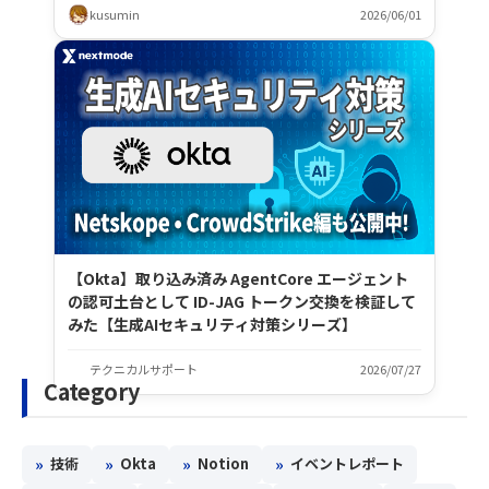
kusumin
2026/06/01
【Okta】取り込み済み AgentCore エージェント
の認可土台として ID-JAG トークン交換を検証して
みた【生成AIセキュリティ対策シリーズ】
テクニカルサポート
2026/07/27
Category
»
»
»
»
技術
Okta
Notion
イベントレポート