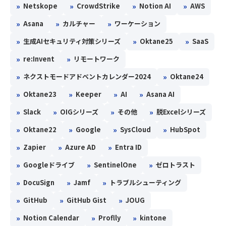
»
»
»
»
Netskope
CrowdStrike
Notion AI
AWS
»
»
»
Asana
カルチャー
ワーケーション
»
»
»
生成AIセキュリティ対策シリーズ
Oktane25
SaaS
»
»
re:Invent
リモートワーク
»
»
ネクストモードアドベントカレンダー2024
Oktane24
»
»
»
»
Oktane23
Keeper
AI
Asana AI
»
»
»
»
Slack
OIGシリーズ
その他
脱Excelシリーズ
»
»
»
»
Oktane22
Google
SysCloud
HubSpot
»
»
»
Zapier
Azure AD
Entra ID
»
»
»
Googleドライブ
SentinelOne
ゼロトラスト
»
»
»
DocuSign
Jamf
トラブルシューティング
»
»
»
GitHub
GitHub Gist
JOUG
»
»
»
Notion Calendar
Proflly
kintone