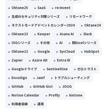
»
»
»
Oktane25
SaaS
re:Invent
»
»
生成AIセキュリティ対策シリーズ
リモートワーク
»
»
ネクストモードアドベントカレンダー2024
Oktane24
»
»
»
»
Oktane23
Keeper
Asana AI
Slack
»
»
»
»
OIGシリーズ
その他
AI
脱Excelシリーズ
»
»
»
»
Oktane22
Google
SysCloud
HubSpot
»
»
»
Zapier
Azure AD
Entra ID
»
»
»
Googleドライブ
SentinelOne
ゼロトラスト
»
»
»
DocuSign
Jamf
トラブルシューティング
»
»
»
GitHub
GitHub Gist
JOUG
»
»
»
Notion Calendar
Proflly
kintone
»
»
利用者目線
運用