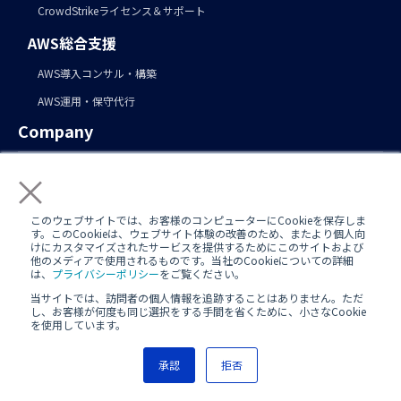
CrowdStrikeライセンス＆サポート
AWS総合支援
AWS導入コンサル・構築
AWS運用・保守代行
Company
×
会社情報
サービス一覧
このウェブサイトでは、お客様のコンピューターにCookieを保存しま
す。このCookieは、ウェブサイト体験の改善のため、またより個人向
導入事例
けにカスタマイズされたサービスを提供するためにこのサイトおよび
他のメディアで使用されるものです。当社のCookieについての詳細
お知らせ
は、
プライバシーポリシー
をご覧ください。
当サイトでは、訪問者の個人情報を追跡することはありません。ただ
採用
し、お客様が何度も同じ選択をする手間を省くために、小さなCookie
を使用しています。
私たちの働き方
カルチャー
承認
拒否
Contact