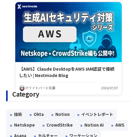
【AWS】Claude DesktopをAWS IAM認証で接続
したい | Nextmode Blog
ホワイトバード先輩
2026/07/07
Category
»
»
»
»
技術
Okta
Notion
イベントレポート
»
»
»
»
Netskope
CrowdStrike
Notion AI
AWS
»
»
»
Asana
カルチャー
ワーケーション