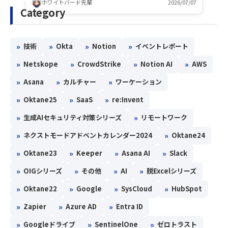
ホワイトバード先輩
2026/07/07
Category
»
»
»
»
技術
Okta
Notion
イベントレポート
»
»
»
»
Netskope
CrowdStrike
Notion AI
AWS
»
»
»
Asana
カルチャー
ワーケーション
»
»
»
Oktane25
SaaS
re:Invent
»
»
生成AIセキュリティ対策シリーズ
リモートワーク
»
»
ネクストモードアドベントカレンダー2024
Oktane24
»
»
»
»
Oktane23
Keeper
Asana AI
Slack
»
»
»
»
OIGシリーズ
その他
AI
脱Excelシリーズ
»
»
»
»
Oktane22
Google
SysCloud
HubSpot
»
»
»
Zapier
Azure AD
Entra ID
»
»
»
Googleドライブ
SentinelOne
ゼロトラスト