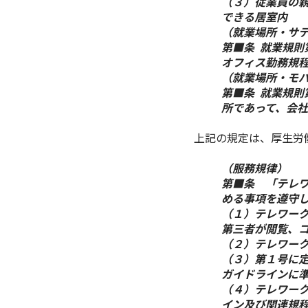
（３）従業員の
できる居室内
（就業場所・サ
第■条 就業規
オフィス勤務規
（就業場所・モ
第■条 就業規
所であって、会
上記の規定は、厚生労
（服務規律）
第■条 「テレ
める事項を遵守
（１）テレワー
第三者が閲覧、
（２）テレワー
（３）第１号に
ガイドラインに
（４）テレワー
イン及び関連規