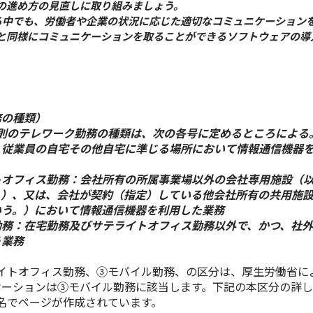
の進め方の見直しに取り組みましょう。
する中でも、労働者や企業の状況に応じた適切なコミュニケーション
と同様にコミュニケーションを取ることができるソフトウェアの導
務の種類）
規則のテレワーク勤務の種類は、次の各号に定めるところによる
：従業員の自宅その他自宅に準じる場所において情報通信機器
トオフィス勤務：会社所有の所属事業場以外の会社専用施設（
。）、又は、会社が契約（指定）している他会社所有の共用施
いう。）において情報通信機器を利用した業務
勤務：在宅勤務及びサテライトオフィス勤務以外で、かつ、社
う業務
イトオフィス勤務、③モバイル勤務、の区分は、厚生労働省に
ケーションは③モバイル勤務に該当します。下記の本区分の詳
名でページが作成されています。