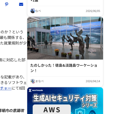
+1選
なべ
2026/06/05
るのか？という
最も関係する、
した就業規則が少
務に対応した部
たのしかった！徳島&淡路島ワーケーショ
ン！
うな記載があり、
まなべ
2026/04/14
できるソフトウェ
チャー
にて8回
職場内の意識改