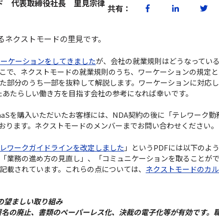
ド 代表取締役社長 里見宗律
共有：
るネクストモードの里見です。
のワーケーションをしてきました
が、会社の就業規則はどうなってい
こで、ネクストモードの就業規則のうち、ワーケーションの規定と
た部分のうち一部を抜粋して解説します。ワーケーションに対応
したあたらしい働き方を目指す会社の参考になれば幸いです。
aaSを購入いただいたお客様には、NDA契約の後に「テレワーク勤
おります。ネクストモードのメンバーまでお問い合わせください。
レワークガイドラインを改定しました
」というPDFには以下のよ
「業務の進め方の見直し」、「コミュニケーションを取ることが
記載されています。これらの点については、
ネクストモードのカル
の望ましい取り組み
や署名の廃止、書類のペーパーレス化、決裁の電子化等が有効です。