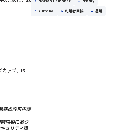
等のために、就
»
»
Notion Calendar
Proflly
»
»
»
kintone
利用者目線
運用
カップ、PC
勤務の許可申請
申請内容に基づ
セキュリティ環