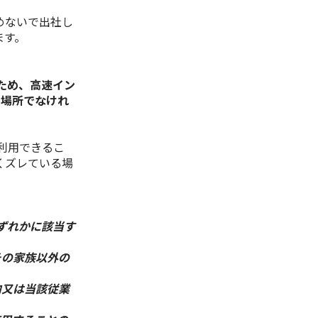
めないで出社し
ます。
ため、高速イン
の場所でなけれ
利用できるこ
くズレている場
ずれかに該当す
その家族以外の
内又は当該従業