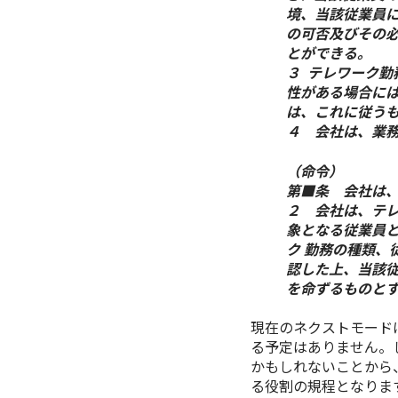
境、当該従業員
の可否及びその
とができる。
３ テレワーク
性がある場合に
は、これに従う
４ 会社は、業
（命令）
第■条 会社は
２ 会社は、テ
象となる従業員
ク 勤務の種類、
認した上、当該
を命ずるものと
現在のネクストモード
る予定はありません。
かもしれないことから
る役割の規程となりま