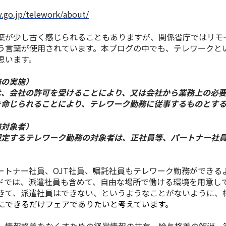
w.go.jp/telework/about/
葉が少し古く感じられることもありますが、
関係省庁
ではリモ
う言葉が使用
されています。本ブログの中でも、テレワークと
思います。
務の実施）
は、会社の許可を受けることにより、又は会社から業務上の必
を命じられることにより、テレワーク勤務に従事するものとす
務対象者）
定するテレワーク勤務の対象者は、正社員等、パートナー社員
。
ートナー社員、OJT社員、嘱託社員もテレワーク勤務ができる
ドでは、
派遣社員も含めて、自由な場所で働ける環境を用意し
きて、派遣社員はできない、というようなことがないように、
にできるだけフェアでありたいと考えています。