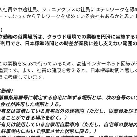
入社員や中途社員、ジュニアクラスの社員にはテレワークを認
ートになってからテレワークを認めている会社もあるかと思い
件）
ーク勤務の就業場所は、クラウド環境での業務を円滑に実施する
が利用でき、日本標準時間との時差が業務に差し支えない範囲
ての業務をSaaSで行っているため、高速インターネット回線が
重要です。また、社員の健康を考えると、日本標準時間と著し
うに考慮しています。
宅勤務）
則第■条第■号に規定する自宅に準ずる場所とは、次の各号のい
、会社が許可した場所とする。
所有又は賃借している自宅以外の建物内（ただし、従業員及び
入ることができる場所を除く。）
所有又は使用している自家用自動車内（ただし、自宅等の敷地
る駐車場内において停車させた状態に限る。）