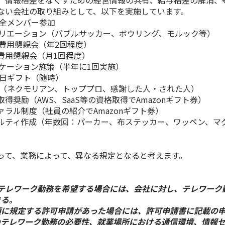
、情報格差をなくすための経営情報の共有、給与格差の解消、
ない会社の取り組みとして、以下を実施しています。
の全メンバー参加
クリエーション（バブルサッカー、ボウリング、モルック等）
社費用懇親会（年2回程度）
費用懇親会（月1回程度）
ーケーション施策（半年に1回実施）
生日ギフト（随時）
彰（ネクモリアン、トッププロ、感謝した人・された人）
得奨励（AWS、SaaS等の資格取得でAmazonギフト券）
ラル制度（社員の紹介でAmazonギフト券）
ルティ作成（年数回：パーカー、布ステッカー、ワッペン、マグ
って、業務によって、異なる規定となると考えます。
がテレワーク勤務を希望する場合には、会社に対し、テレワーク
きる。
項に規定する許可申請があった場合には、許可申請書に記載の
のテレワーク勤務の必要性、就業場所における通信環境、情報