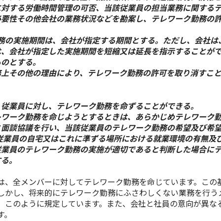
に対する労働時間管理の可否、当該従業員の担当業務に関する
必要性その他会社の業務状況などを勘案し、テレワーク勤務の
勤務の実施期間は、会社が指定する期間とする。ただし、会社は
は、会社が指定した実施期間を短縮又は延長を指示することが
ものとする。
務上その他の理由により、テレワーク勤務の許可を取り消すこ
、従業員に対し、テレワーク勤務を命ずることができる。
レワーク勤務を命じようとするときは、あらかじめテレワーク
と面談協議を行い、当該従業員のテレワーク勤務の希望及び希
従業員の自宅又はこれに準ずる場所における就業環境の有無及
従業員のテレワーク勤務の実施が適切であると判断した場合に
する。
は、全メンバーに対してテレワーク勤務を命じています。この
しかし、将来的にテレワーク勤務にふさわしくない業務を行う
、このように規定しています。
また、
会社と社員の意向が異な
す。