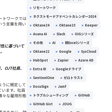
»
リモートワーク
»
ネクストモードアドベントカレンダー2024
ートワークでは
いう言葉を用い
»
»
»
Oktane24
Oktane23
Keeper
»
»
»
Asana AI
Slack
OIGシリーズ
»
»
»
その他
AI
脱Excelシリーズ
要性に基づいて
る。
»
»
»
Oktane22
Google
SysCloud
»
»
»
HubSpot
Zapier
Azure AD
、OJT社員、
»
»
Entra ID
Googleドライブ
»
»
SentinelOne
ゼロトラスト
ように規定して
»
»
DocuSign
Jamf
ています。
社員
様々な雇用形態
»
»
トラブルシューティング
GitHub
»
»
GitHub Gist
JOUG