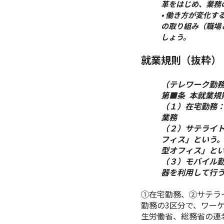
革をはじめ、業務
• 働き方が変化
の取り組み（職場
しょう。
就業規則（抜粋）
（テレワーク勤
第■条 本就業
（１）在宅勤務
業務
（２）サテライ
フィス」という
型オフィス」と
（３）モバイル
器を利用して行
①在宅勤務、②サテラ
勤務の3区分で、ワー
生労働省、総務省の連