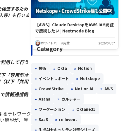
を促進するため
入等）を行いま
【AWS】Claude DesktopをAWS IAM認証
で接続したい | Nextmode Blog
ホワイトバード先輩
2026/07/07
Category
。
を利用して行う
»
»
»
技術
Okta
Notion
以下「専用型オ
»
»
イベントレポート
Netskope
設（以下「共用
»
»
»
CrowdStrike
Notion AI
AWS
外で情報通信機
»
»
Asana
カルチャー
»
»
ワーケーション
Oktane25
よるテレワーク
しい解説が、厚
»
»
SaaS
re:Invent
»
生成AIセキュリティ対策シリーズ