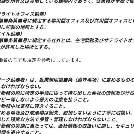
親族が所有又は賃借している建物内であって、従業員が単独で
テライトオフィス勤務）
則第■条第■号に規定する専用型オフィス及び共用型オフィスと
程に記載の場所とする。
バイル勤務）
則第■条第■号に規定する社外とは、在宅勤務及びサテライトオ
社が許可した場所とする。
働省のモデル規定を参考にしています。
ワーク勤務者」は、就業規則第■条（遵守事項）に定めるもの
しなければならない。
ク勤務の際に所定の手続に従って持ち出した会社の情報及び作
コピー等しないよう最大の注意を払うこと。
ク勤務中は業務に専念すること。
定める情報及び成果物は紛失、毀損しないように丁寧に取扱い
準じた確実な方法で保管・管理しなければならないこと。
ク勤務の実施に当たっては、会社情報の取扱いに関し、セキュ
程類を遵守すること。