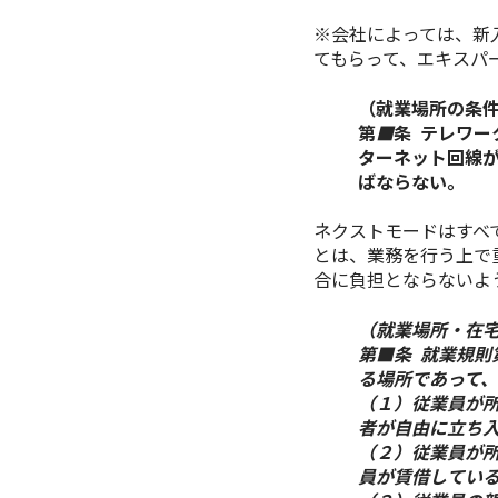
※会社によっては、新
てもらって、エキスパ
（就業場所の条
第
■
条 テレワ
ターネット回線
ばならない。
ネクストモードはすべ
とは、業務を行う上で
合に負担とならないよ
（就業場所・在
第■条 就業規
る場所であって
（１）従業員が
者が自由に立ち
（２）従業員が
員が賃借してい