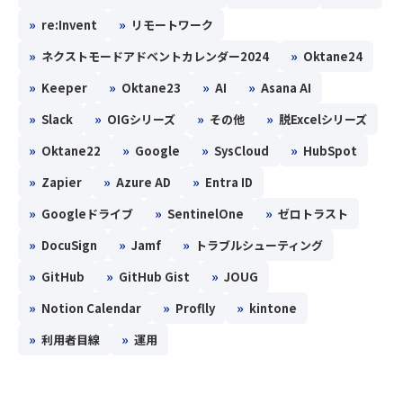
»
»
re:Invent
リモートワーク
»
»
ネクストモードアドベントカレンダー2024
Oktane24
»
»
»
»
Keeper
Oktane23
AI
Asana AI
»
»
»
»
Slack
OIGシリーズ
その他
脱Excelシリーズ
»
»
»
»
Oktane22
Google
SysCloud
HubSpot
»
»
»
Zapier
Azure AD
Entra ID
»
»
»
Googleドライブ
SentinelOne
ゼロトラスト
»
»
»
DocuSign
Jamf
トラブルシューティング
»
»
»
GitHub
GitHub Gist
JOUG
»
»
»
Notion Calendar
Proflly
kintone
»
»
利用者目線
運用