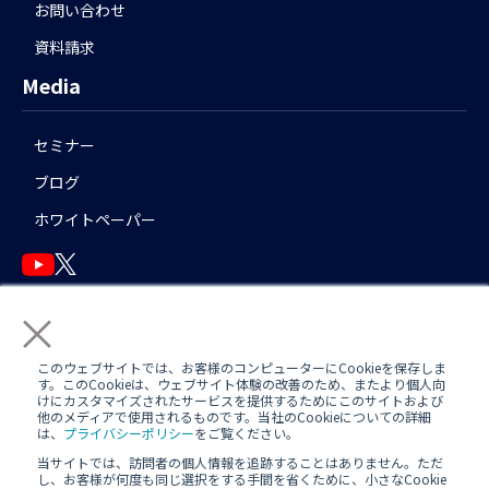
お問い合わせ
資料請求
Media
セミナー
ブログ
ホワイトペーパー
×
English
このウェブサイトでは、お客様のコンピューターにCookieを保存しま
す。このCookieは、ウェブサイト体験の改善のため、またより個人向
けにカスタマイズされたサービスを提供するためにこのサイトおよび
他のメディアで使用されるものです。当社のCookieについての詳細
運用アシスタント利用規約(
AWS
/
Azure
)
日中運用支援定型約款
は、
プライバシーポリシー
をご覧ください。
当サイトでは、訪問者の個人情報を追跡することはありません。ただ
定型約款
し、お客様が何度も同じ選択をする手間を省くために、小さなCookie