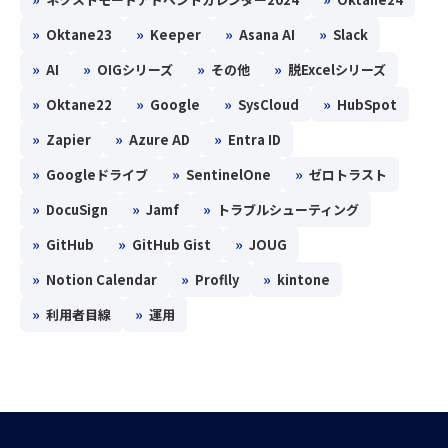
»
»
»
»
Oktane23
Keeper
Asana AI
Slack
»
»
»
»
AI
OIGシリーズ
その他
脱Excelシリーズ
»
»
»
»
Oktane22
Google
SysCloud
HubSpot
»
»
»
Zapier
Azure AD
Entra ID
»
»
»
Googleドライブ
SentinelOne
ゼロトラスト
»
»
»
DocuSign
Jamf
トラブルシューティング
»
»
»
GitHub
GitHub Gist
JOUG
»
»
»
Notion Calendar
Proflly
kintone
»
»
利用者目線
運用