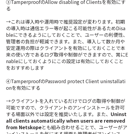
③Tamperproofの
Allow disabling of Clients
を有効にす
る
→これは導入時や運用時で推奨設定が変わります。初期
の導入時は通信エラー等が起こる可能性があるためDisa
bleにできるようにしておくことで、ユーザーの利便性、
管理者の負担が軽減できます。また、導入して数か月や
安定運用の際はクライアントを有効にしておくことで本
来の使い方であるログ取得や制御ができますので、常にE
nableにしておくようにこの設定は有効にしておくこと
をおすすめします
④Tamperproofの
Password protect Client uninstallati
onを有効にする
→クライアントを入れているだけでログの取得や制御が
可能ですので、クライアントのアンインストールを許可
する場面以外では設定を推奨いたします。また、
Uninst
all clients automatically when users are removed
from Netskope
とも組み合わせることで、ユーザーがア
ンインストールを気にする場面も管理者がアンインス