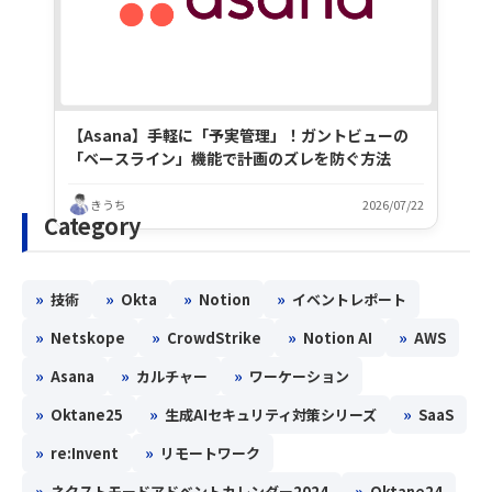
【Asana】手軽に「予実管理」！ガントビューの
「ベースライン」機能で計画のズレを防ぐ方法
きうち
2026/07/22
Category
»
»
»
»
技術
Okta
Notion
イベントレポート
»
»
»
»
Netskope
CrowdStrike
Notion AI
AWS
»
»
»
Asana
カルチャー
ワーケーション
»
»
»
Oktane25
生成AIセキュリティ対策シリーズ
SaaS
»
»
re:Invent
リモートワーク
»
»
ネクストモードアドベントカレンダー2024
Oktane24