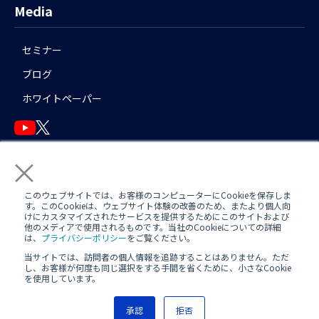
Media
セミナー
ブログ
ホワイトペーパー
×
English
このウェブサイトでは、お客様のコンピューターにCookieを保存しま
す。このCookieは、ウェブサイト体験の改善のため、またより個人向
けにカスタマイズされたサービスを提供するためにこのサイトおよび
他のメディアで使用されるものです。当社のCookieについての詳細
運用アシスタント利用規約(
AWS
/
Azure
)
日中運用支援定型約款
は、
プライバシーポリシー
をご覧ください。
当サイトでは、訪問者の個人情報を追跡することはありません。ただ
定型約款
し、お客様が何度も同じ選択をする手間を省くために、小さなCookie
を使用しています。
プライバシーポリシー
承認
拒否
Copyright(c) Nextmode, Inc. All rights reserved.