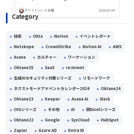
ホワイトバード先輩
2026/07/07
Category
»
»
»
»
技術
Okta
Notion
イベントレポート
»
»
»
»
Netskope
CrowdStrike
Notion AI
AWS
»
»
»
Asana
カルチャー
ワーケーション
»
»
»
Oktane25
SaaS
re:Invent
»
»
生成AIセキュリティ対策シリーズ
リモートワーク
»
»
ネクストモードアドベントカレンダー2024
Oktane24
»
»
»
»
Oktane23
Keeper
Asana AI
Slack
»
»
»
»
OIGシリーズ
その他
AI
脱Excelシリーズ
»
»
»
»
Oktane22
Google
SysCloud
HubSpot
»
»
»
Zapier
Azure AD
Entra ID