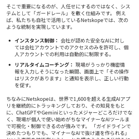
そこで重要になるのが、人任せにするのではなく、シス
テムとして「ガードレール」を敷く仕組みです。 例え
ば、私たちも自社で活用しているNetskopeでは、次の
ような統制を実現しています。
インスタンス制御：
会社が認めた安全なAIに対し
ては会社アカウントでのアクセスのみを許可し、個
人アカウントでの利用は自動的に制限する。
リアルタイムコーチング：
現場がうっかり機密情
報を入力しそうになった瞬間、画面上で「その操作
はリスクがあります」と通知を表示し、正しい行動
を促す。
ちなみにNetskopeは、世界で1,600を超える生成AIアプ
リを継続的にトラッキングしており、その知見をもと
に、ChatGPTやGeminiといったメジャーどころだけでな
く、現場が個人で使い始めがちなマイナーなAIツールま
で可視化・制御できるのが強みです。 「ガイドラインで
決めたつもりでも、マイナーなAIで抜け道を作られる」