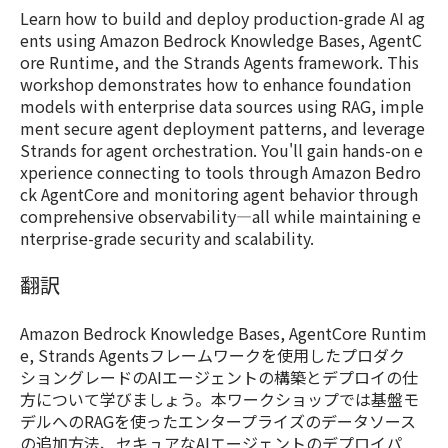
Learn how to build and deploy production-grade AI ag
ents using Amazon Bedrock Knowledge Bases, AgentC
ore Runtime, and the Strands Agents framework. This
workshop demonstrates how to enhance foundation
models with enterprise data sources using RAG, imple
ment secure agent deployment patterns, and leverage
Strands for agent orchestration. You'll gain hands-on e
xperience connecting to tools through Amazon Bedro
ck AgentCore and monitoring agent behavior through
comprehensive observability—all while maintaining e
nterprise-grade security and scalability.
翻訳
Amazon Bedrock Knowledge Bases, AgentCore Runtim
e, Strands Agentsフレームワークを使用したプロダク
ショングレードのAIエージェントの構築とデプロイの仕
方について学びましょう。本ワークショップでは基盤モ
デルへのRAGを使ったエンタープライズのデータソース
の追加方法、セキュアなAIエージェントのデプロイパ