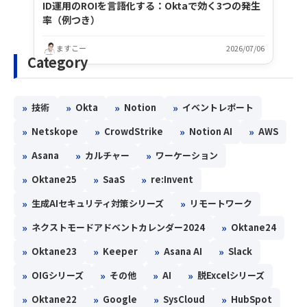
ID運用のROIを言語化する：Oktaで効く3つの発生
率（例つき）
ますこー
2026/07/06
Category
»
»
»
»
技術
Okta
Notion
イベントレポート
»
»
»
»
Netskope
CrowdStrike
Notion AI
AWS
»
»
»
Asana
カルチャー
ワーケーション
»
»
»
Oktane25
SaaS
re:Invent
»
»
生成AIセキュリティ対策シリーズ
リモートワーク
»
»
ネクストモードアドベントカレンダー2024
Oktane24
»
»
»
»
Oktane23
Keeper
Asana AI
Slack
»
»
»
»
OIGシリーズ
その他
AI
脱Excelシリーズ
»
»
»
»
Oktane22
Google
SysCloud
HubSpot