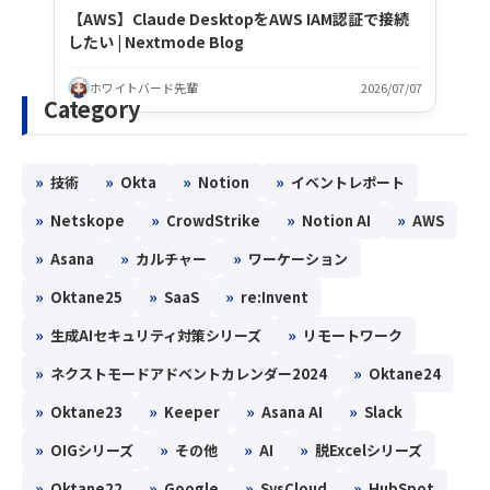
【AWS】Claude DesktopをAWS IAM認証で接続
したい | Nextmode Blog
ホワイトバード先輩
2026/07/07
Category
»
»
»
»
技術
Okta
Notion
イベントレポート
»
»
»
»
Netskope
CrowdStrike
Notion AI
AWS
»
»
»
Asana
カルチャー
ワーケーション
»
»
»
Oktane25
SaaS
re:Invent
»
»
生成AIセキュリティ対策シリーズ
リモートワーク
»
»
ネクストモードアドベントカレンダー2024
Oktane24
»
»
»
»
Oktane23
Keeper
Asana AI
Slack
»
»
»
»
OIGシリーズ
その他
AI
脱Excelシリーズ
»
»
»
»
Oktane22
Google
SysCloud
HubSpot