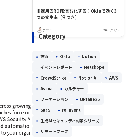
ID運用のROIを言語化する：Oktaで効く3
つの発生率（例つき）
ますこー
2026/07/06
Category
»
»
»
技術
Okta
Notion
»
»
イベントレポート
Netskope
»
»
»
CrowdStrike
Notion AI
AWS
»
»
Asana
カルチャー
»
»
ワーケーション
Oktane25
across growing
»
»
SaaS
re:Invent
ches force or
AWS Security A
»
生成AIセキュリティ対策シリーズ
red automatio
»
リモートワーク
 to your organ