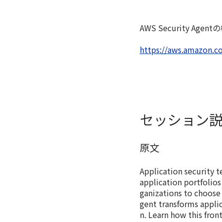
AWS Security 
https://aws.amazon.co
セッション
原文
Application security t
application portfolio
ganizations to choose
gent transforms appli
n. Learn how this fro