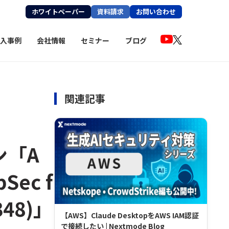
ホワイトペーパー
資料請求
お問い合わせ
入事例
会社情報
セミナー
ブログ
関連記事
ョン「A
pSec f
348)」
【AWS】Claude DesktopをAWS IAM認証
で接続したい | Nextmode Blog