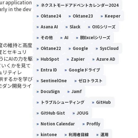
ur application
»
ネクストモードアドベントカレンダー2024
rly in the dev
»
»
»
Oktane24
Oktane23
Keeper
»
»
»
Asana AI
Slack
OIGシリーズ
»
»
»
その他
AI
脱Excelシリーズ
度の維持と高度
»
»
»
Oktane22
Google
SysCloud
度とセキュリ
ようにAIの力を駆
»
»
»
HubSpot
Zapier
Azure AD
ていくかを見て
»
»
Entra ID
Googleドライブ
ュリティレ
供するかを学び
»
»
SentinelOne
ゼロトラスト
モダン開発ライ
»
»
DocuSign
Jamf
»
»
トラブルシューティング
GitHub
»
»
GitHub Gist
JOUG
»
»
Notion Calendar
Proflly
»
»
»
kintone
利用者目線
運用