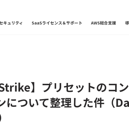
Iセキュリティ
SaaSライセンス＆サポート
AWS総合支援
導
dStrike】プリセットのコ
について整理した件（Data
n）