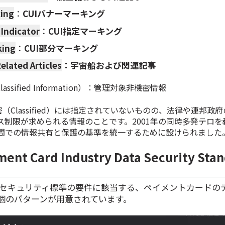
king
：
CUIバナーマーキング
 Indicator
：
CUI指定マーキング
king
：
CUI部分マーキング
elated Articles
：宇宙船および関連記事
 Unclassified Information）：管理対象非機密情報
密（Classified）には指定されていないものの、法律や連邦政
ス制限が求められる情報のことです。2001年の同時多発テロを
間での情報共有と保護の基準を統一するために設けられました
ent Card Industry Data Security St
タセキュリティ標準の要件に該当する、ペイメントカードの
個のパターンが用意されています。