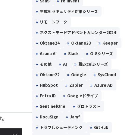
»
»
SaaS
re:Invent
»
生成AIセキュリティ対策シリーズ
»
リモートワーク
»
ネクストモードアドベントカレンダー2024
»
»
»
Oktane24
Oktane23
Keeper
»
»
»
Asana AI
Slack
OIGシリーズ
»
»
»
その他
AI
脱Excelシリーズ
»
»
»
Oktane22
Google
SysCloud
»
»
»
HubSpot
Zapier
Azure AD
»
»
Entra ID
Googleドライブ
»
»
SentinelOne
ゼロトラスト
»
»
DocuSign
Jamf
す。
»
»
トラブルシューティング
GitHub