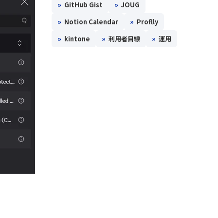
»
»
GitHub Gist
JOUG
»
»
Notion Calendar
Proflly
»
»
»
kintone
利用者目線
運用