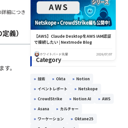
の詳細につき
の定義）
【AWS】Claude DesktopをAWS IAM認証
で接続したい | Nextmode Blog
ホワイトバード先輩
2026/07/07
Category
います。
»
»
»
技術
Okta
Notion
»
»
イベントレポート
Netskope
»
»
»
CrowdStrike
Notion AI
AWS
»
»
Asana
カルチャー
»
»
ワーケーション
Oktane25