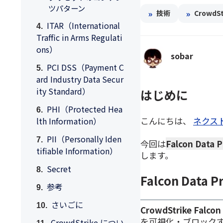
ツパターン
»
»
技術
CrowdSt
ITAR（International
Traffic in Arms Regulati
ons）
sobar
PCI DSS（Payment C
ard Industry Data Secur
ity Standard）
はじめに
PHI（Protected Hea
こんにちは、
ネクス
lth Information）
PII（Personally Iden
今回は
Falcon Data P
tifiable Information）
します。
Secret
Falcon Data 
参考
さいごに
CrowdStrike Falcon
を可視化・ブロック
CrowdStrike につい