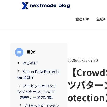
会社TOP
生成A
目次
2026/06/15 07:30
はじめに
【Crow
Falcon Data Protecti
on とは？
ツパターン
プリセットのコンテ
ンツパターンについて
otectio
（機密データの定義）
プリセットのコンテン