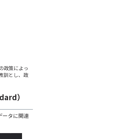
府の政策によっ
教訓とし、政
。
andard）
データに関連