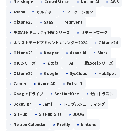
»
»
»
»
Netskope
CrowdStrike
Notion AI
AWS
»
»
»
Asana
カルチャー
ワーケーション
»
»
»
Oktane25
SaaS
re:Invent
»
»
生成AIセキュリティ対策シリーズ
リモートワーク
»
»
ネクストモードアドベントカレンダー2024
Oktane24
»
»
»
»
Oktane23
Keeper
Asana AI
Slack
»
»
»
»
OIGシリーズ
その他
AI
脱Excelシリーズ
»
»
»
»
Oktane22
Google
SysCloud
HubSpot
»
»
»
Zapier
Azure AD
Entra ID
»
»
»
Googleドライブ
SentinelOne
ゼロトラスト
»
»
»
DocuSign
Jamf
トラブルシューティング
»
»
»
GitHub
GitHub Gist
JOUG
»
»
»
Notion Calendar
Proflly
kintone