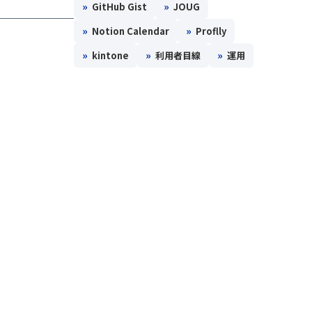
»
»
GitHub Gist
JOUG
»
»
Notion Calendar
Proflly
»
»
»
kintone
利用者目線
運用