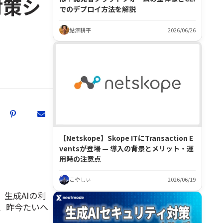
対策シ
でのデプロイ方法を解説
鮎澤耕平
2026/06/26
【Netskope】Skope ITにTransaction E
ventsが登場 — 導入の背景とメリット・運
用時の注意点
こやしぃ
2026/06/19
生成AIの利
、昨今たいへ