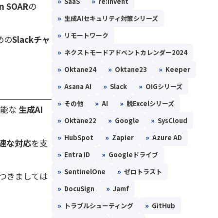
»
»
SaaS
re:Invent
n SOAR
の
»
生成AIセキュリティ対策シリーズ
»
リモートワーク
ための
Slackチャ
»
ネクストモードアドベントカレンダー2024
»
»
»
Oktane24
Oktane23
Keeper
»
»
»
Asana AI
Slack
OIGシリーズ
»
»
»
その他
AI
脱Excelシリーズ
可能な
生成AI
»
»
»
Oktane22
Google
SysCloud
»
»
»
HubSpot
Zapier
Azure AD
速な対応
を支
»
»
Entra ID
Googleドライブ
»
»
SentinelOne
ゼロトラスト
つきましては
»
»
DocuSign
Jamf
»
»
トラブルシューティング
GitHub