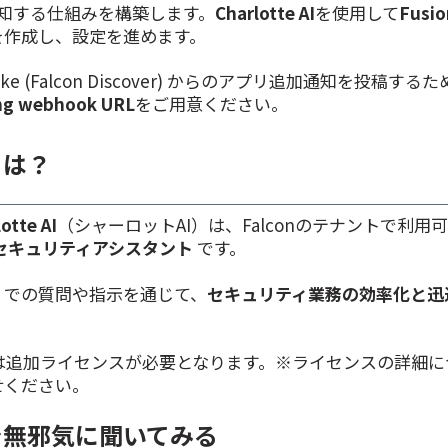
に通知する仕組みを構築します。
Charlotte AI
を使用して
Fusio
を作成し、設定を進めます。
ike (Falcon Discover) からのアプリ追加通知を投稿する
ng webhook URL
をご用意ください。
 とは？
otte AI
（シャーロットAI）は、Falconのテナントで利用
セキュリティアシスタント
です。
）での質問や指示を通じて、
セキュリティ業務の効率化と迅
は追加ライセンスが必要となります。※ライセンスの詳細に
せください。
 AI で無邪気に聞いてみる