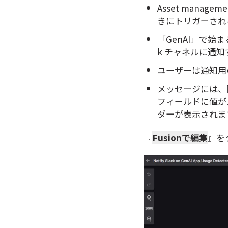
Asset manag
きにトリガーされ
「GenAI」で始
k チャネルに通知
ユーザーは通知用の
メッセージには、
フィールドに値が
ダーが表示されま
『
Fusionで編集
』を