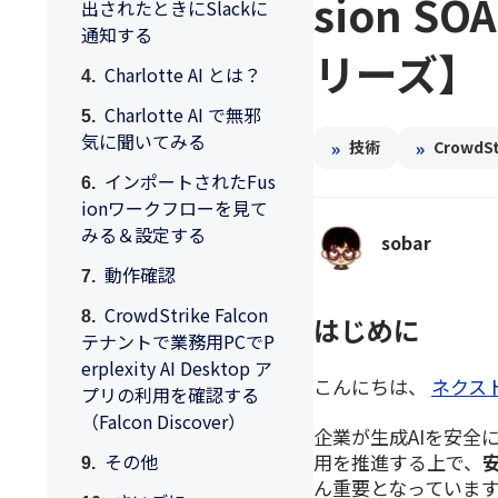
sion 
出されたときにSlackに
通知する
リーズ】
Charlotte AI とは？
Charlotte AI で無邪
気に聞いてみる
»
»
技術
CrowdSt
インポートされたFus
ionワークフローを見て
みる＆設定する
sobar
動作確認
CrowdStrike Falcon
はじめに
テナントで業務用PCでP
erplexity AI Desktop ア
こんにちは、
ネクス
プリの利用を確認する
（Falcon Discover）
企業が生成AIを安全
用を推進する上で、
その他
ん重要となっていま