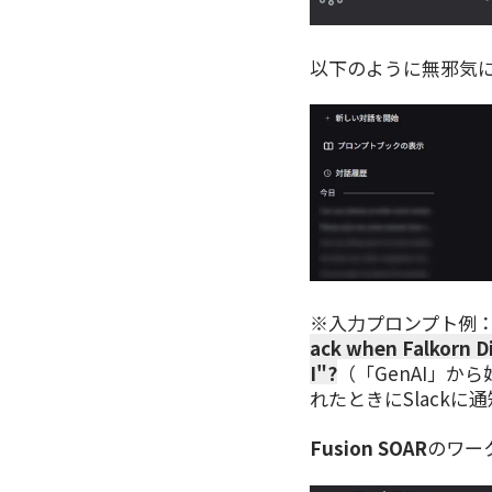
以下のように無邪気
※入力プロンプト例
ack when Falkorn D
I"?
（「GenAI」から
れたときにSlackに
Fusion SOAR
のワー