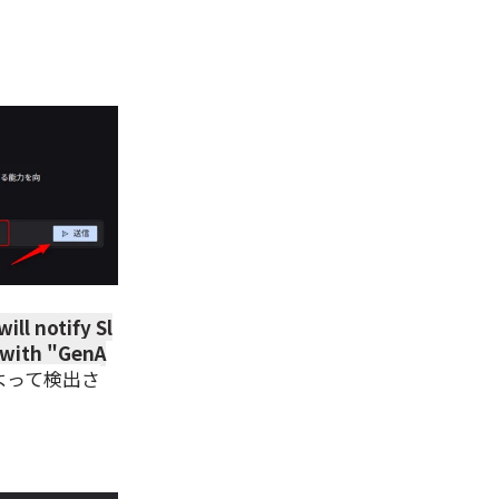
ll notify Sl
 with "GenA
によって検出さ