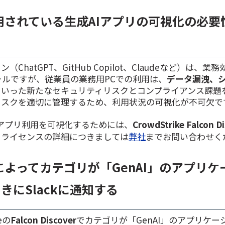
用されている生成AIアプリの可視化の必要
（ChatGPT、GitHub Copilot、Claudeなど）は、
ルですが、従業員の業務用PCでの利用は、
データ漏洩、シ
といった新たなセキュリティリスクとコンプライアンス課題
リスクを適切に管理するため、利用状況の可視化が不可欠で
アプリ利用を可視化するためには、
CrowdStrike Falcon D
※ライセンスの詳細につきましては
弊社
までお問い合わせく
eによって
カテゴリが「GenAI」の
アプリケ
きにSlackに通知する
eの
Falcon Discover
でカテゴリが「GenAI」のアプリケー