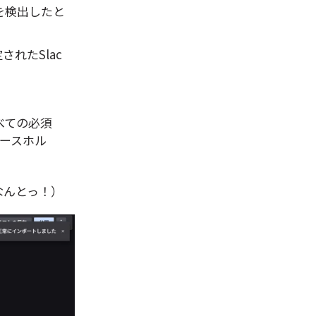
使用を検出したと
れたSlac
べての必須
レースホル
なんとっ！）