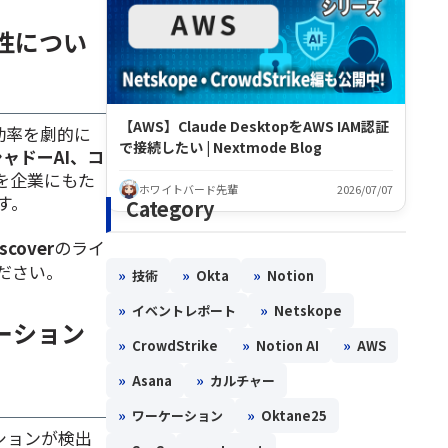
性につい
【AWS】Claude DesktopをAWS IAM認証
業務効率を劇的に
で接続したい | Nextmode Blog
ャドーAI、コ
を企業にもた
ホワイトバード先輩
2026/07/07
す。
Category
iscover
のライ
ださい。
»
»
»
技術
Okta
Notion
»
»
イベントレポート
Netskope
ーション
»
»
»
CrowdStrike
Notion AI
AWS
»
»
Asana
カルチャー
»
»
ワーケーション
Oktane25
ションが検出