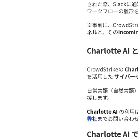
された際、Slack
ワークフローの雛形
※事前に、CrowdStr
ネル
と、その
Incomi
Charlotte AI
CrowdStrikeの
Charl
を活用した
サイバー
日常言語（自然言語
援します。
Charlotte AI
の利用
弊社
までお問い合わ
Charlotte