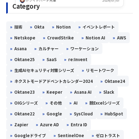
Category
»
»
»
»
技術
Okta
Notion
イベントレポート
»
»
»
»
Netskope
CrowdStrike
Notion AI
AWS
»
»
»
Asana
カルチャー
ワーケーション
»
»
»
Oktane25
SaaS
re:Invent
»
»
生成AIセキュリティ対策シリーズ
リモートワーク
»
»
ネクストモードアドベントカレンダー2024
Oktane24
»
»
»
»
Oktane23
Keeper
Asana AI
Slack
»
»
»
»
OIGシリーズ
その他
AI
脱Excelシリーズ
»
»
»
»
Oktane22
Google
SysCloud
HubSpot
»
»
»
Zapier
Azure AD
Entra ID
»
»
»
Googleドライブ
SentinelOne
ゼロトラスト