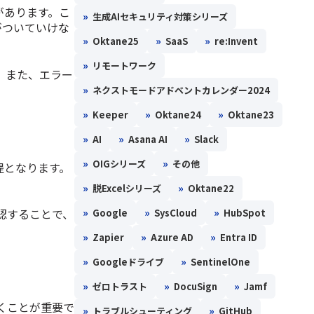
どがあります。こ
»
生成AIセキュリティ対策シリーズ
がついていけな
»
»
»
Oktane25
SaaS
re:Invent
»
リモートワーク
。また、エラー
»
ネクストモードアドベントカレンダー2024
»
»
»
Keeper
Oktane24
Oktane23
»
»
»
AI
Asana AI
Slack
»
»
OIGシリーズ
その他
前提となります。
»
»
脱Excelシリーズ
Oktane22
認することで、
»
»
»
Google
SysCloud
HubSpot
»
»
»
Zapier
Azure AD
Entra ID
»
»
Googleドライブ
SentinelOne
»
»
»
ゼロトラスト
DocuSign
Jamf
くことが重要で
»
»
トラブルシューティング
GitHub