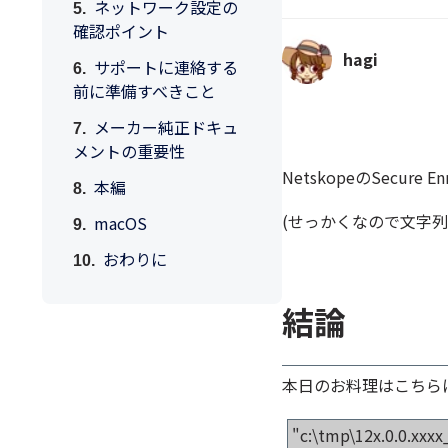
ネットワーク設定の
確認ポイント
hagi
サポートに連絡する
前に準備すべきこと
メーカー純正ドキュ
メントの重要性
NetskopeのSecu
本編
(せっかくなので文字列
macOS
おわりに
結論
本日のお料理はこちら
"c:\tmp\12x.0.0.xxx