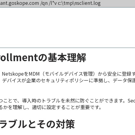
nant.goskope.com
/qn /l*v c:\tmp\nsclient.log
nrollmentの基本理解
mentは、NetskopeをMDM（モバイルデバイス管理）から安全に登
、デバイスが企業のセキュリティポリシーに準拠し、データ保
とで、導入時のトラブルを未然に防ぐことができます。Secure 
するかを理解し、適切に設定することが重要です。
ラブルとその対策