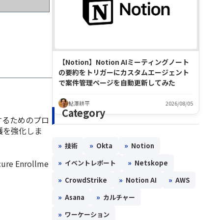
【Notion】Notion AIミーティングノート
の要約をトリガーにカスタムエージェント
で案件管理ページを自動更新してみた
鮎澤耕平
2026/08/05
Category
録するためのプロ
護を強化しま
»
»
»
技術
Okta
Notion
Enrollme
»
»
イベントレポート
Netskope
»
»
»
CrowdStrike
Notion AI
AWS
»
»
Asana
カルチャー
»
ワーケーション