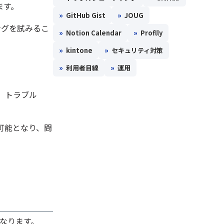
ます。
»
»
GitHub Gist
JOUG
ングを試みるこ
»
»
Notion Calendar
Proflly
»
»
kintone
セキュリティ対策
»
»
利用者目線
運用
、トラブル
可能となり、問
になります。