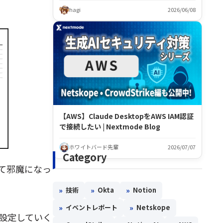
hagi
2026/06/08
【AWS】Claude DesktopをAWS IAM認証
で接続したい | Nextmode Blog
ホワイトバード先輩
2026/07/07
Category
て邪魔になっ
»
»
»
技術
Okta
Notion
»
»
イベントレポート
Netskope
設定していく