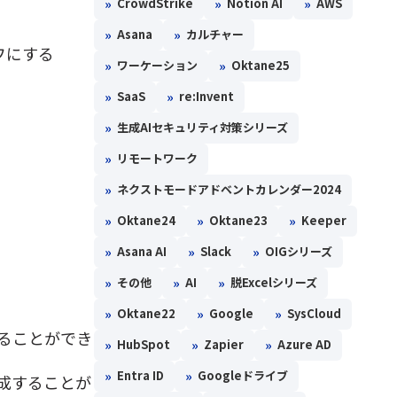
»
»
»
CrowdStrike
Notion AI
AWS
»
»
Asana
カルチャー
フにする
»
»
ワーケーション
Oktane25
»
»
SaaS
re:Invent
»
生成AIセキュリティ対策シリーズ
»
リモートワーク
»
ネクストモードアドベントカレンダー2024
»
»
»
Oktane24
Oktane23
Keeper
»
»
»
Asana AI
Slack
OIGシリーズ
»
»
»
その他
AI
脱Excelシリーズ
»
»
»
Oktane22
Google
SysCloud
ることができ
»
»
»
HubSpot
Zapier
Azure AD
»
»
Entra ID
Googleドライブ
成することが