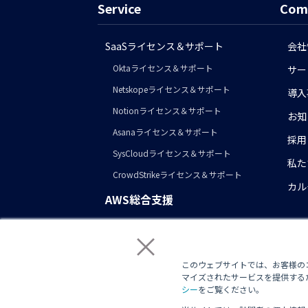
Service
Com
SaaSライセンス＆サポート
会社
Oktaライセンス＆サポート
サー
Netskopeライセンス＆サポート
導入
Notionライセンス＆サポート
お知
Asanaライセンス＆サポート
採用
SysCloudライセンス＆サポート
私た
CrowdStrikeライセンス＆サポート
カル
AWS総合支援
AWS導入コンサル・構築
×
AWS運用・保守代行
このウェブサイトでは、お客様のコ
マイズされたサービスを提供するた
シー
をご覧ください。