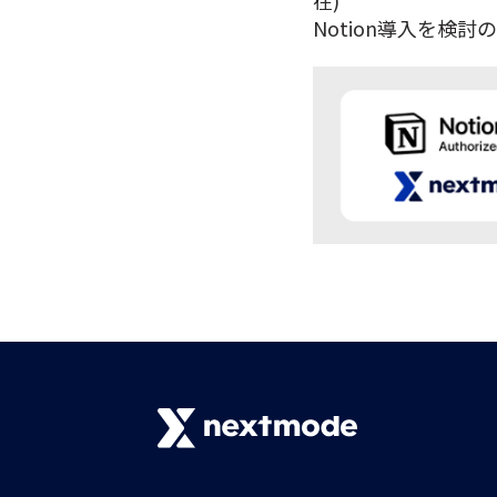
在)
Notion導入を検