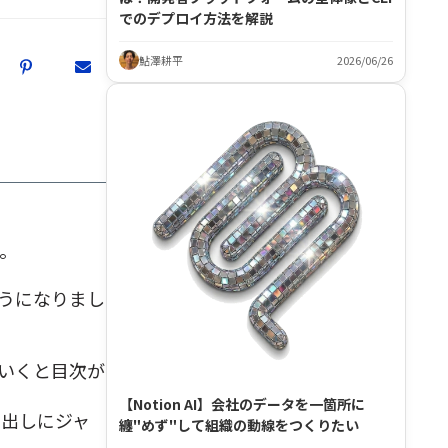
でのデプロイ方法を解説
鮎澤耕平
2026/06/26
す。
ようになりまし
いくと目次が
【Notion AI】会社のデータを一箇所に
見出しにジャ
纏"めず"して組織の動線をつくりたい