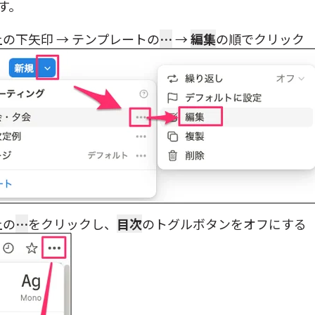
す。
の下矢印 → テンプレートの
…
→
編集
の順でクリック
上の
…
をクリックし、
目次
のトグルボタンをオフにする