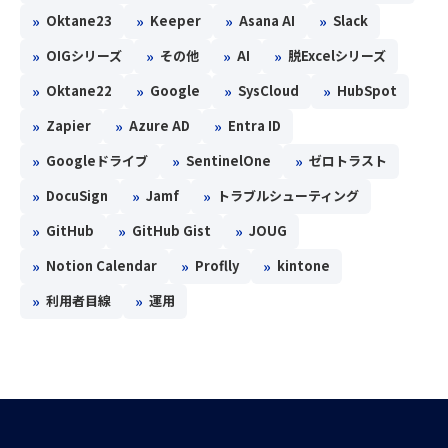
»
»
»
»
Oktane23
Keeper
Asana AI
Slack
»
»
»
»
OIGシリーズ
その他
AI
脱Excelシリーズ
»
»
»
»
Oktane22
Google
SysCloud
HubSpot
»
»
»
Zapier
Azure AD
Entra ID
»
»
»
Googleドライブ
SentinelOne
ゼロトラスト
»
»
»
DocuSign
Jamf
トラブルシューティング
»
»
»
GitHub
GitHub Gist
JOUG
»
»
»
Notion Calendar
Proflly
kintone
»
»
利用者目線
運用