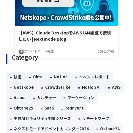
【AWS】Claude DesktopをAWS IAM認証で接続
したい | Nextmode Blog
ホワイトバード先輩
2026/07/07
Category
»
»
»
»
技術
Okta
Notion
イベントレポート
»
»
»
»
Netskope
CrowdStrike
Notion AI
AWS
»
»
»
Asana
カルチャー
ワーケーション
»
»
»
Oktane25
SaaS
re:Invent
»
»
生成AIセキュリティ対策シリーズ
リモートワーク
»
»
ネクストモードアドベントカレンダー2024
Oktane24