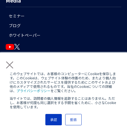
Media
セミナー
ブログ
ホワイトペーパー
×
English
このウェブサイトでは、お客様のコンピューターにCookieを保存しま
す。このCookieは、ウェブサイト体験の改善のため、またより個人向
けにカスタマイズされたサービスを提供するためにこのサイトおよび
他のメディアで使用されるものです。当社のCookieについての詳細
運用アシスタント利用規約(
AWS
/
Azure
)
日中運用支援定型約款
は、
プライバシーポリシー
をご覧ください。
当サイトでは、訪問者の個人情報を追跡することはありません。ただ
定型約款
し、お客様が何度も同じ選択をする手間を省くために、小さなCookie
を使用しています。
プライバシーポリシー
承認
拒否
Copyright(c) Nextmode, Inc. All rights reserved.