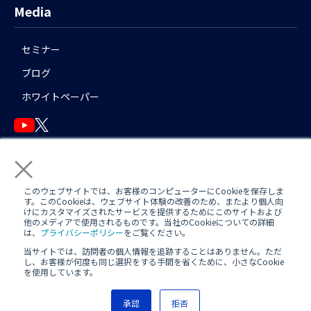
Media
セミナー
ブログ
ホワイトペーパー
×
English
このウェブサイトでは、お客様のコンピューターにCookieを保存しま
す。このCookieは、ウェブサイト体験の改善のため、またより個人向
けにカスタマイズされたサービスを提供するためにこのサイトおよび
他のメディアで使用されるものです。当社のCookieについての詳細
運用アシスタント利用規約(
AWS
/
Azure
)
日中運用支援定型約款
は、
プライバシーポリシー
をご覧ください。
当サイトでは、訪問者の個人情報を追跡することはありません。ただ
定型約款
し、お客様が何度も同じ選択をする手間を省くために、小さなCookie
を使用しています。
プライバシーポリシー
承認
拒否
Copyright(c) Nextmode, Inc. All rights reserved.