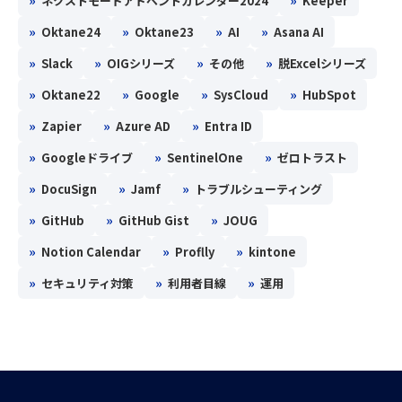
»
»
ネクストモードアドベントカレンダー2024
Keeper
»
»
»
»
Oktane24
Oktane23
AI
Asana AI
»
»
»
»
Slack
OIGシリーズ
その他
脱Excelシリーズ
»
»
»
»
Oktane22
Google
SysCloud
HubSpot
»
»
»
Zapier
Azure AD
Entra ID
»
»
»
Googleドライブ
SentinelOne
ゼロトラスト
»
»
»
DocuSign
Jamf
トラブルシューティング
»
»
»
GitHub
GitHub Gist
JOUG
»
»
»
Notion Calendar
Proflly
kintone
»
»
»
セキュリティ対策
利用者目線
運用