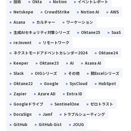
»
»
»
»
技術
Okta
Notion
イベントレポート
»
»
»
»
Netskope
CrowdStrike
Notion AI
AWS
»
»
»
Asana
カルチャー
ワーケーション
»
»
»
生成AIセキュリティ対策シリーズ
Oktane25
SaaS
»
»
re:Invent
リモートワーク
»
»
ネクストモードアドベントカレンダー2024
Oktane24
»
»
»
»
Keeper
Oktane23
AI
Asana AI
»
»
»
»
Slack
OIGシリーズ
その他
脱Excelシリーズ
»
»
»
»
Oktane22
Google
SysCloud
HubSpot
»
»
»
Zapier
Azure AD
Entra ID
»
»
»
Googleドライブ
SentinelOne
ゼロトラスト
»
»
»
DocuSign
Jamf
トラブルシューティング
»
»
»
GitHub
GitHub Gist
JOUG