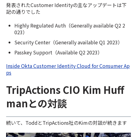
発表されたCustomer Identityの主なアップデートは下
記の通りでした
Highly Regulated Auth（Generally available Q2 2
023）
Security Center（Generally available Q1 2023）
Passkey Support（Available Q2 2023）
Inside Okta Customer Identity Cloud for Consumer Ap
ps
TripActions CIO Kim Huff
manとの対談
続いて、ToddとTripActions社のKimの対談が続きます