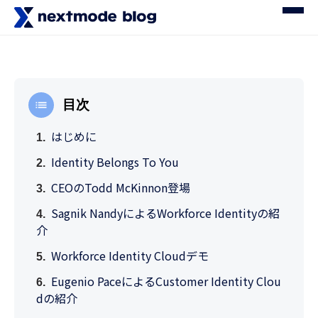
目次
はじめに
Identity Belongs To You
CEOのTodd McKinnon登場
Sagnik NandyによるWorkforce Identityの紹
介
Workforce Identity Cloudデモ
Eugenio PaceによるCustomer Identity Clou
dの紹介