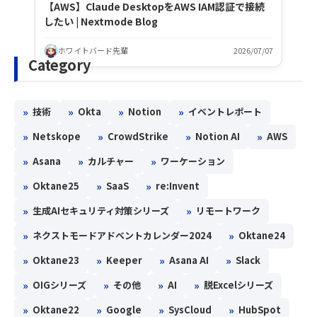
【AWS】Claude DesktopをAWS IAM認証で接続
したい | Nextmode Blog
ホワイトバード先輩
2026/07/07
Category
»
»
»
»
技術
Okta
Notion
イベントレポート
»
»
»
»
Netskope
CrowdStrike
Notion AI
AWS
»
»
»
Asana
カルチャー
ワーケーション
»
»
»
Oktane25
SaaS
re:Invent
»
»
生成AIセキュリティ対策シリーズ
リモートワーク
»
»
ネクストモードアドベントカレンダー2024
Oktane24
»
»
»
»
Oktane23
Keeper
Asana AI
Slack
»
»
»
»
OIGシリーズ
その他
AI
脱Excelシリーズ
»
»
»
»
Oktane22
Google
SysCloud
HubSpot