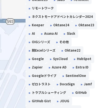
»
リモートワーク
»
ネクストモードアドベントカレンダー2024
»
»
»
Keeper
Oktane24
Oktane23
»
»
»
AI
Asana AI
Slack
»
»
OIGシリーズ
その他
»
»
脱Excelシリーズ
Oktane22
»
»
»
Google
SysCloud
HubSpot
»
»
»
Zapier
Azure AD
Entra ID
»
»
Googleドライブ
SentinelOne
»
»
»
ゼロトラスト
DocuSign
Jamf
»
»
トラブルシューティング
GitHub
»
»
GitHub Gist
JOUG