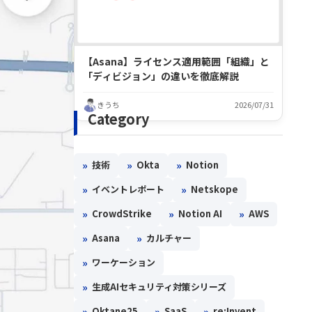
【Asana】ライセンス適用範囲「組織」と
「ディビジョン」の違いを徹底解説
きうち
2026/07/31
Category
»
»
»
技術
Okta
Notion
»
»
イベントレポート
Netskope
»
»
»
CrowdStrike
Notion AI
AWS
»
»
Asana
カルチャー
»
ワーケーション
»
生成AIセキュリティ対策シリーズ
»
»
»
Oktane25
SaaS
re:Invent