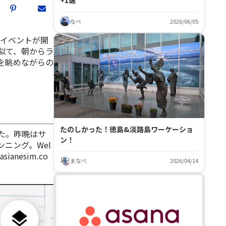
+1選
なべ
2026/06/05
のイベントが開
似て、朝からラ
を眺めながらの
たのしかった！徳島&淡路島ワーケーショ
した。昨晩はサ
ン！
ニング。Wel
ianesim.co
まなべ
2026/04/14