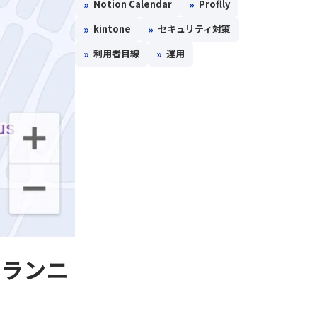
»
»
Notion Calendar
Proflly
»
»
kintone
セキュリティ対策
»
»
利用者目線
運用
けてランニ