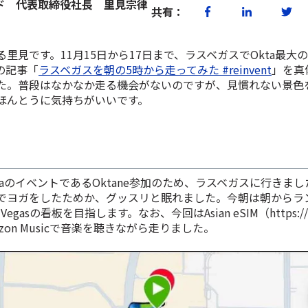
ド 代表取締役社長 里見宗律
共有：
里見です。11月15日から17日まで、ラスベガスでOkta最大
の記事「
ラスベガスを朝の5時から走ってみた #reinvent
」を真
た。普段はなかなか走る機会がないのですが、見慣れない景色
ほんとうに気持ちがいいです。
OktaのイベントであるOktane参加のため、ラスベガスに行きま
でヨガをしたためか、グッスリと眠れました。今朝は朝からラン
Las Vegasの看板を目指します。なお、今回はAsian eSIM（https://as
zon Musicで音楽を聴きながら走りました。