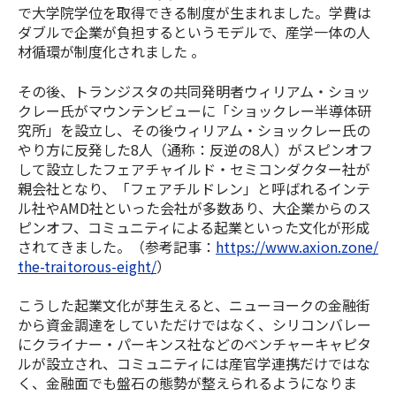
で大学院学位を取得できる制度が生まれました。学費は
ダブルで企業が負担するというモデルで、産学一体の人
材循環が制度化されました 。
その後、トランジスタの共同発明者ウィリアム・ショッ
クレー氏がマウンテンビューに「ショックレー半導体研
究所」を設立し、その後ウィリアム・ショックレー氏の
やり方に反発した8人（通称：反逆の8人）がスピンオフ
して設立したフェアチャイルド・セミコンダクター社が
親会社となり、「フェアチルドレン」と呼ばれるインテ
ル社やAMD社といった会社が多数あり、大企業からのス
ピンオフ、コミュニティによる起業といった文化が形成
されてきました。（参考記事：
https://www.axion.zone/
the-traitorous-eight/
）
こうした起業文化が芽生えると、ニューヨークの金融街
から資金調達をしていただけではなく、シリコンバレー
にクライナー・パーキンス社などのベンチャーキャピタ
ルが設立され、コミュニティには産官学連携だけではな
く、金融面でも盤石の態勢が整えられるようになりま