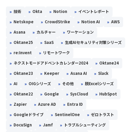
»
»
»
»
技術
Okta
Notion
イベントレポート
»
»
»
»
Netskope
CrowdStrike
Notion AI
AWS
»
»
»
Asana
カルチャー
ワーケーション
»
»
»
Oktane25
SaaS
生成AIセキュリティ対策シリーズ
»
»
re:Invent
リモートワーク
»
»
ネクストモードアドベントカレンダー2024
Oktane24
»
»
»
»
Oktane23
Keeper
Asana AI
Slack
»
»
»
»
AI
OIGシリーズ
その他
脱Excelシリーズ
»
»
»
»
Oktane22
Google
SysCloud
HubSpot
»
»
»
Zapier
Azure AD
Entra ID
»
»
»
Googleドライブ
SentinelOne
ゼロトラスト
»
»
»
DocuSign
Jamf
トラブルシューティング