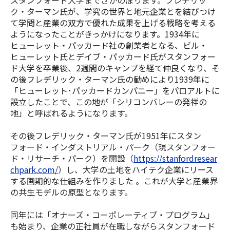
ク・ターマン氏が、
学究の世界と地元企業とを結びつけ
て学問と産業の双方で優れた成果を上げる戦略を考える
ようになったことがきっかけになります。1934年に
ヒューレット・パッカード社の創業者となる、
ビル・
ヒューレット氏とデイブ・パッカード氏がスタンフォー
ド大学を卒業後、2週間のキャンプを経て仲良くなり、そ
の後フレデリック・ターマン氏の勧めにより1939年に
「ヒューレット･パッカードカンパニー」をパロアルトに
設立したことで、この地が「シリコンバレーの発祥の
地」と呼ばれるようになります。
その後フレデリック・ターマン氏が1951年に
スタン
フォード・インダストリアル・パーク（現スタンフォー
ド・リサーチ・パーク）を開設（
https://stanfordresear
chpark.com/
）し、大学の土地をハイテク企業にリース
する画期的な仕組みを作りました 。これが大学と産業界
の共生モデルの原型となります。
同年には「オナーズ・コーポレーティブ・プログラム」
も始まり、企業の正社員が在職しながらスタンフォード