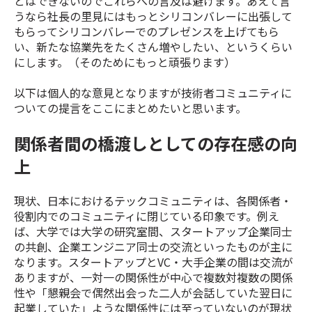
とはできないのでこれらへの言及は避けます。あえて言
うなら社長の里見にはもっとシリコンバレーに出張して
もらってシリコンバレーでのプレゼンスを上げてもら
い、新たな協業先をたくさん増やしたい、というくらい
にします。（そのためにもっと頑張ります）
以下は個人的な意見となりますが技術者コミュニティに
ついての提言をここにまとめたいと思います。
関係者間の橋渡しとしての存在感の向
上
現状、日本におけるテックコミュニティは、各関係者・
役割内でのコミュニティに閉じている印象です。例え
ば、大学では大学の研究室間、スタートアップ企業同士
の共創、企業エンジニア同士の交流といったものが主に
なります。スタートアップとVC・大手企業の間は交流が
ありますが、一対一の関係性が中心で複数対複数の関係
性や「懇親会で偶然出会った二人が会話していた翌日に
起業していた」ような関係性には至っていないのが現状