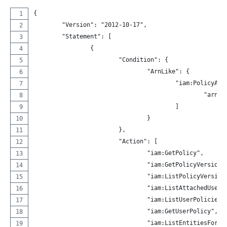
{
	"Version": "2012-10-17",
	"Statement": [
		{
			"Condition": {
				"ArnLike": {
					"iam:PolicyAr
						"
					]
				}
			},
			"Action": [
				"iam:GetPolicy",
				"iam:GetPolicyVersion"
				"iam:ListPolicyVersion
				"iam:ListAttachedUser
				"iam:ListUserPolicies"
				"iam:GetUserPolicy",
				"iam:ListEntitiesForP