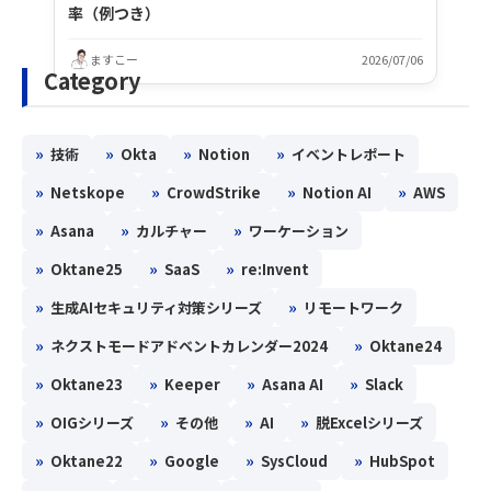
率（例つき）
ますこー
2026/07/06
Category
»
»
»
»
技術
Okta
Notion
イベントレポート
»
»
»
»
Netskope
CrowdStrike
Notion AI
AWS
»
»
»
Asana
カルチャー
ワーケーション
»
»
»
Oktane25
SaaS
re:Invent
»
»
生成AIセキュリティ対策シリーズ
リモートワーク
»
»
ネクストモードアドベントカレンダー2024
Oktane24
»
»
»
»
Oktane23
Keeper
Asana AI
Slack
»
»
»
»
OIGシリーズ
その他
AI
脱Excelシリーズ
»
»
»
»
Oktane22
Google
SysCloud
HubSpot