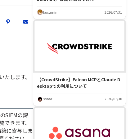
kusumin
2026/07/31
いたします。
【CrowdStrike】Falcon MCPとClaude D
esktopでの利用について
sobar
2026/07/30
従来のSIEMの課
施できます。
構築に寄与しま
照ください。