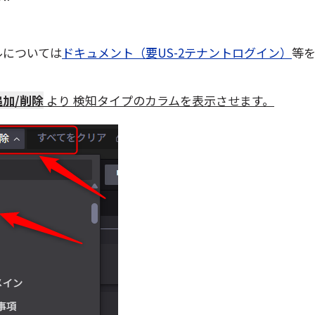
ルについては
ドキュメント（要US-2テナントログイン）
等
加/削除
より 検知タイプのカラムを表示させます。