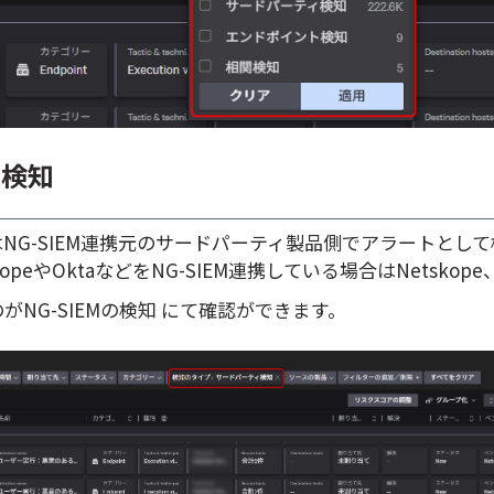
ィ検知
NG-SIEM連携元のサードパーティ製品側でアラートとし
opeやOktaなどをNG-SIEM連携している場合はNetskope
NG-SIEMの検知 にて確認ができます。