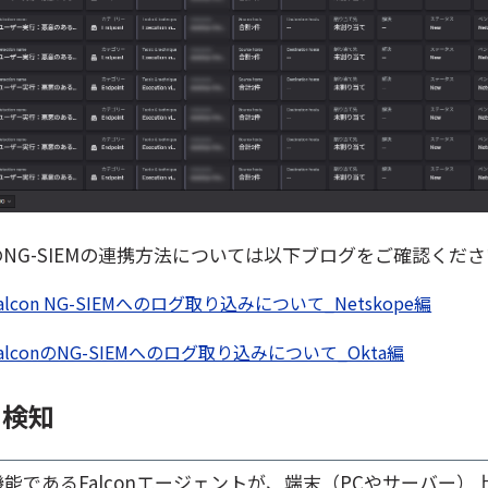
taとのNG-SIEMの連携方法については以下ブログをご確認くだ
】Falcon NG-SIEMへのログ取り込みについて_Netskope編
】FalconのNG-SIEMへのログ取り込みについて_Okta編
ト検知
のコア機能であるFalconエージェントが、端末（PCやサーバー