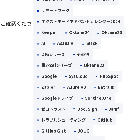
»
リモートワーク
»
ネクストモードアドベントカレンダー2024
をご確認くださ
»
»
»
Keeper
Oktane24
Oktane23
»
»
»
AI
Asana AI
Slack
»
»
OIGシリーズ
その他
»
»
脱Excelシリーズ
Oktane22
»
»
»
Google
SysCloud
HubSpot
»
»
»
Zapier
Azure AD
Entra ID
»
»
Googleドライブ
SentinelOne
»
»
»
ゼロトラスト
DocuSign
Jamf
»
»
トラブルシューティング
GitHub
»
»
GitHub Gist
JOUG