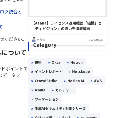
するログ統合と
【Asana】ライセンス適用範囲「組織」と
て
「ディビジョン」の違いを徹底解説
せください。
きうち
2026/07/31
Category
ルールについて
»
»
»
技術
Okta
Notion
ンドポイントで
»
»
イベントレポート
Netskope
なデータソー
»
»
»
CrowdStrike
Notion AI
AWS
»
»
Asana
カルチャー
»
ワーケーション
»
生成AIセキュリティ対策シリーズ
»
»
»
Oktane25
SaaS
re:Invent