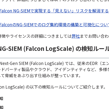
ke】Falcon NG-SIEMで実現する「見えない」リスクを解消
ke】FalconのNG-SIEMでのログ集約環境の構築と可視化につい
Mの特徴やライセンスの詳細につきましては
弊社
までお問い合わ
 NG-SIEM (Falcon LogScale) の検知
 Next-Gen SIEM
(Falcon LogScale)
では、従来のEDR（エ
ードパーティ製品やクラウド、アイデンティティなど、多様
して脅威をあぶり出す仕組みが整っています。
alcon LogScale) の以下の検知ルールについてご紹介します。
知
知