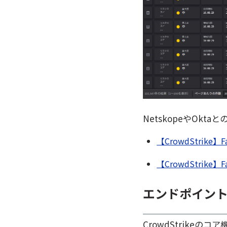
NetskopeやOk
【CrowdStrike
【CrowdStrike
エンドポイン
CrowdStrike