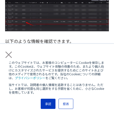
以下のような情報を確認できます。
×
イベント時間
、
ユーザー名
、
一致した分類
、
レ
スポンスアクション：シミュレーションブロッ
このウェブサイトでは、お客様のコンピューターにCookieを保存しま
ク
、
宛先：Google Drive
、
宛先パス
、
データ：
す。このCookieは、ウェブサイト体験の改善のため、またより個人向
test03.txt
、
このファイルで検知されたコンテ
けにカスタマイズされたサービスを提供するためにこのサイトおよび
他のメディアで使用されるものです。当社のCookieについての詳細
ンツパターン：Email Address
は、
プライバシーポリシー
をご覧ください。
当サイトでは、訪問者の個人情報を追跡することはありません。ただ
し、お客様が何度も同じ選択をする手間を省くために、小さなCookie
を使用しています。
承認
拒否