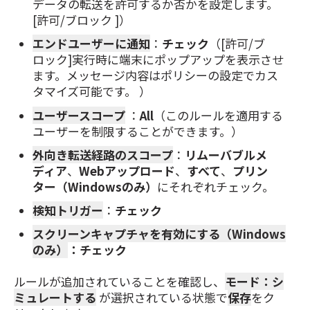
データの転送を許可するか否かを設定します。
[許可/ブロック ]）
エンドユーザーに通知
：
チェック
（[許可/ブ
ロック]実行時に端末にポップアップを表示させ
ます。メッセージ内容はポリシーの設定でカス
タマイズ可能です。 ）
ユーザースコープ
：
All
（このルールを適用する
ユーザーを制限することができます。）
外向き転送経路のスコープ
：
リムーバブルメ
ディア
、
Webアップロード
、
すべて
、
プリン
ター（Windowsのみ）
にそれぞれチェック。
検知トリガー
：
チェック
スクリーンキャプチャを有効にする（Windows
のみ）
：チェック
ルールが追加されていることを確認し、
モード：シ
ミュレートする
が選択されている状態で
保存
をク