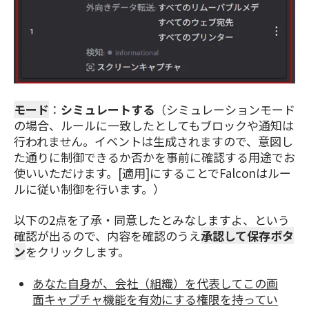
モード
：
シミュレートする
（シミュレーションモード
の場合、ルールに一致したとしてもブロックや通知は
行われません。イベントは生成されますので、意図し
た通りに制御できるか否かを事前に確認する用途でお
使いいただけます。[適用]にすることでFalconはルー
ルに従い制御を行います。）
以下の2点を了承・同意したとみなしますよ、という
確認が出るので、内容を確認のうえ
承認して保存ボタ
ン
をクリックします。
あなた自身が、会社（組織）を代表してこの画
面キャプチャ機能を有効にする権限を持ってい