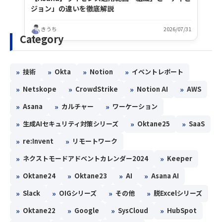
ジョン」の違いを徹底解説
きうち
2026/07/31
Category
»
»
»
»
技術
Okta
Notion
イベントレポート
»
»
»
»
Netskope
CrowdStrike
Notion AI
AWS
»
»
»
Asana
カルチャー
ワーケーション
»
»
»
生成AIセキュリティ対策シリーズ
Oktane25
SaaS
»
»
re:Invent
リモートワーク
»
»
ネクストモードアドベントカレンダー2024
Keeper
»
»
»
»
Oktane24
Oktane23
AI
Asana AI
»
»
»
»
Slack
OIGシリーズ
その他
脱Excelシリーズ
»
»
»
»
Oktane22
Google
SysCloud
HubSpot