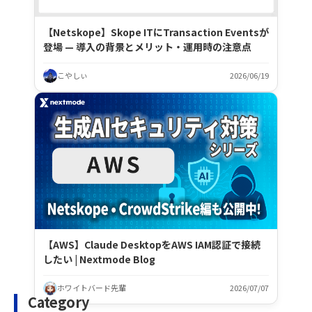
【Netskope】Skope ITにTransaction Eventsが
登場 — 導入の背景とメリット・運用時の注意点
こやしぃ
2026/06/19
【AWS】Claude DesktopをAWS IAM認証で接続
したい | Nextmode Blog
ホワイトバード先輩
2026/07/07
Category