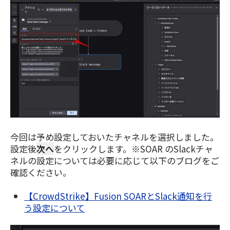
今回は予め設定しておいたチャネルを選択しました。
設定後
次へ
をクリックします。※SOAR のSlackチャ
ネルの設定については必要に応じて以下のブログをご
確認ください。
【CrowdStrike】Fusion SOARとSlack通知を行
う設定について