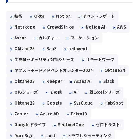
»
»
»
»
技術
Okta
Notion
イベントレポート
»
»
»
»
Netskope
CrowdStrike
Notion AI
AWS
»
»
»
Asana
カルチャー
ワーケーション
»
»
»
Oktane25
SaaS
re:Invent
»
»
生成AIセキュリティ対策シリーズ
リモートワーク
»
»
ネクストモードアドベントカレンダー2024
Oktane24
»
»
»
»
Oktane23
Keeper
Asana AI
Slack
»
»
»
»
OIGシリーズ
その他
AI
脱Excelシリーズ
»
»
»
»
Oktane22
Google
SysCloud
HubSpot
»
»
»
Zapier
Azure AD
Entra ID
»
»
»
Googleドライブ
SentinelOne
ゼロトラスト
»
»
»
DocuSign
Jamf
トラブルシューティング