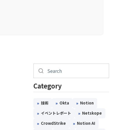
Category
»
»
»
技術
Okta
Notion
»
»
イベントレポート
Netskope
»
»
CrowdStrike
Notion AI