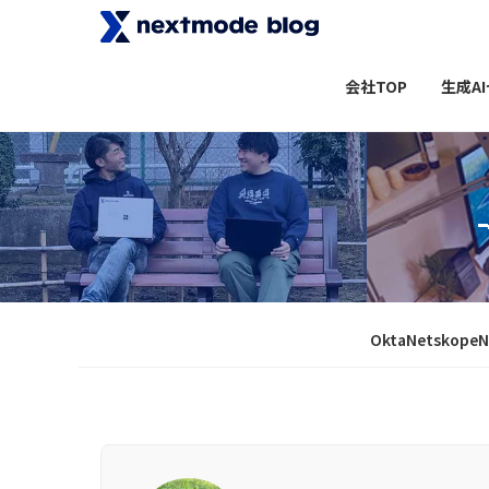
会社TOP
生成A
Okta
Netskope
N