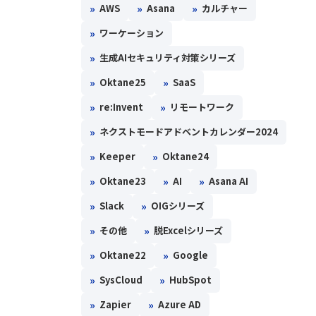
»
»
»
AWS
Asana
カルチャー
»
ワーケーション
»
生成AIセキュリティ対策シリーズ
»
»
Oktane25
SaaS
»
»
re:Invent
リモートワーク
»
ネクストモードアドベントカレンダー2024
»
»
Keeper
Oktane24
»
»
»
Oktane23
AI
Asana AI
»
»
Slack
OIGシリーズ
»
»
その他
脱Excelシリーズ
»
»
Oktane22
Google
»
»
SysCloud
HubSpot
»
»
Zapier
Azure AD