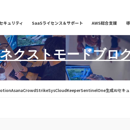
Iセキュリティ
SaaSライセンス＆サポート
AWS総合支援
導
ネクストモードブロ
otion
Asana
CrowdStrike
SysCloud
Keeper
SentinelOne
生成AIセキ