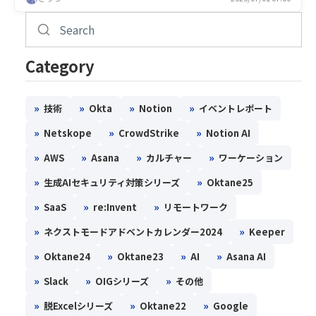
Category
»
»
»
»
技術
Okta
Notion
イベントレポート
»
»
»
Netskope
CrowdStrike
Notion AI
»
»
»
»
AWS
Asana
カルチャー
ワーケーション
»
»
生成AIセキュリティ対策シリーズ
Oktane25
»
»
»
SaaS
re:Invent
リモートワーク
»
»
ネクストモードアドベントカレンダー2024
Keeper
»
»
»
»
Oktane24
Oktane23
AI
Asana AI
»
»
»
Slack
OIGシリーズ
その他
»
»
»
脱Excelシリーズ
Oktane22
Google