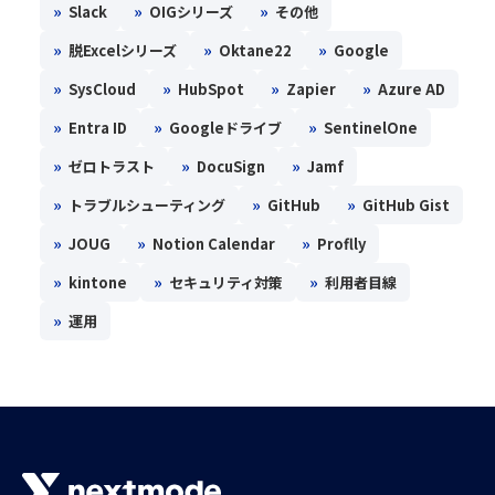
»
»
»
Slack
OIGシリーズ
その他
»
»
»
脱Excelシリーズ
Oktane22
Google
»
»
»
»
SysCloud
HubSpot
Zapier
Azure AD
»
»
»
Entra ID
Googleドライブ
SentinelOne
»
»
»
ゼロトラスト
DocuSign
Jamf
»
»
»
トラブルシューティング
GitHub
GitHub Gist
»
»
»
JOUG
Notion Calendar
Proflly
»
»
»
kintone
セキュリティ対策
利用者目線
»
運用