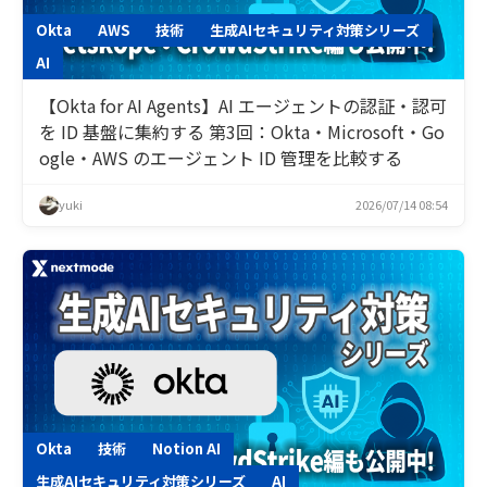
Okta
AWS
技術
生成AIセキュリティ対策シリーズ
AI
【Okta for AI Agents】AI エージェントの認証・認可
を ID 基盤に集約する 第3回：Okta・Microsoft・Go
ogle・AWS のエージェント ID 管理を比較する
yuki
2026/07/14 08:54
Okta
技術
Notion AI
生成AIセキュリティ対策シリーズ
AI