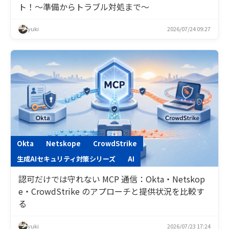
ト！〜準備からトラブル対処まで〜
yuki
2026/07/24 09:27
Okta
Netskope
CrowdStrike
生成AIセキュリティ対策シリーズ
AI
認可だけでは守れない MCP 通信：Okta・Netskop
e・CrowdStrike のアプローチと提供状況を比較す
る
yuki
2026/07/23 17:24